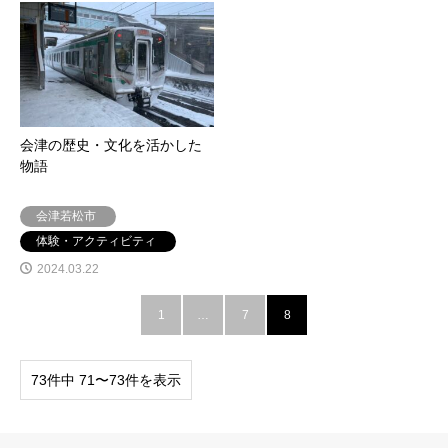
会津の歴史・文化を活かした
物語
会津若松市
体験・アクティビティ
2024.03.22
1
…
7
8
73件中 71〜73件を表示