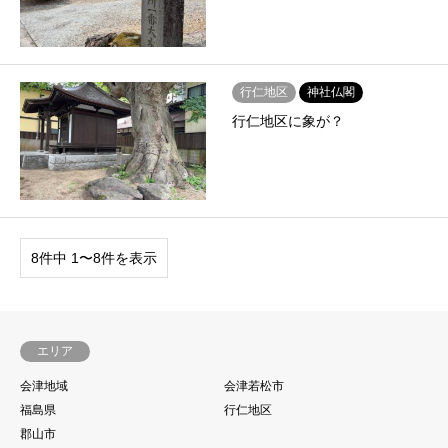
行仁地区
神社仏閣
行仁地区に象が？
8件中 1〜8件を表示
エリア
会津地域
会津若松市
福島県
行仁地区
郡山市