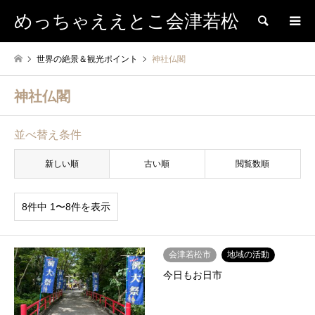
めっちゃええとこ会津若松
検索
世界の絶景＆観光ポイント
神社仏閣
神社仏閣
並べ替え条件
新しい順
古い順
閲覧数順
8件中 1〜8件を表示
会津若松市
地域の活動
今日もお日市