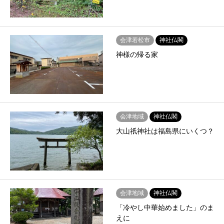
会津若松市
神社仏閣
神様の帰る家
会津地域
神社仏閣
大山祇神社は福島県にいくつ？
会津地域
神社仏閣
「冷やし中華始めました」のま
えに