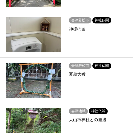
会津若松市
神社仏閣
神様の国
会津若松市
神社仏閣
夏越大祓
会津地域
神社仏閣
大山祇神社との遭遇